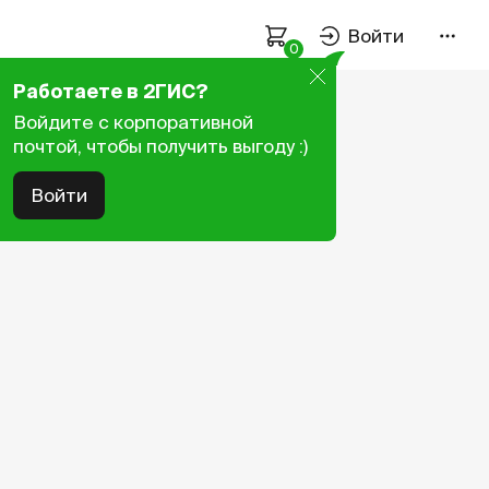
Войти
0
Оплата и доставка
Работаете в 2ГИС?
Войдите с корпоративной
Как подобрать размер
почтой, чтобы получить выгоду :)
Политика конфиденциальности
Войти
Пользовательское соглашение
Связаться с нами
Работаем пн–пт —
9:00–18:00
нск
+7 923 107-61-59