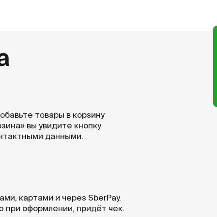
а
добавьте товары в корзину
рзина» вы увидите кнопку
онтактными данными.
ми, картами и через SberPay.
ую при оформлении, придёт чек.