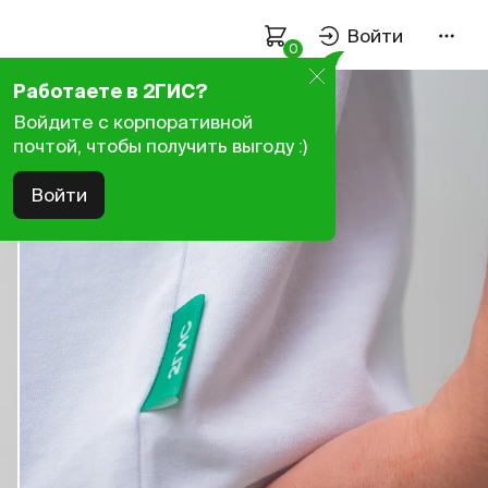
Войти
0
Оплата и доставка
Работаете в 2ГИС?
Войдите с корпоративной
Как подобрать размер
почтой, чтобы получить выгоду :)
Политика конфиденциальности
Войти
Пользовательское соглашение
Связаться с нами
Работаем пн–пт —
9:00–18:00
нск
+7 923 107-61-59