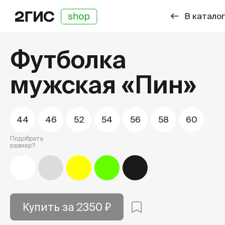
В каталог
Футболка
мужская «Пин»
44
46
52
54
56
58
60
Подобрать
размер?
Белый
Светло-серый
Жёлтый
Салатовый
Чёрный
Купить за 2350 ₽