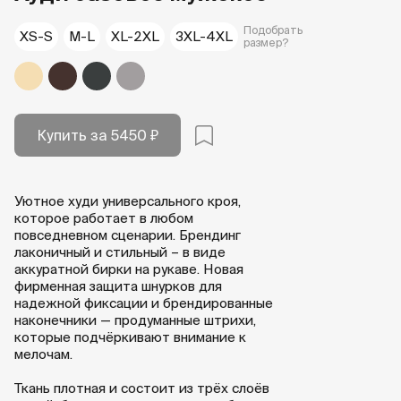
Подобрать
XS-S
M-L
XL-2XL
3XL-4XL
размер?
Бежевый
Шоколадный
Графитовый
Серый меланж
Купить за 5450 ₽
Уютное худи универсального кроя,
которое работает в любом
повседневном сценарии. Брендинг
лаконичный и стильный – в виде
аккуратной бирки на рукаве. Новая
фирменная защита шнурков для
надежной фиксации и брендированные
наконечники — продуманные штрихи,
которые подчёркивают внимание к
мелочам.
Ткань плотная и состоит из трёх слоёв