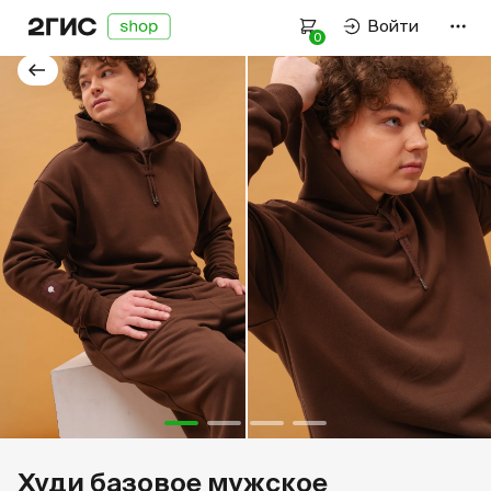
Войти
0
Оплата и доставка
Как подобрать размер
Политика конфиденциальности
Пользовательское соглашение
Связаться с нами
Работаем пн–пт —
9:00–18:00
нск
+7 923 107-61-59
Худи базовое мужское