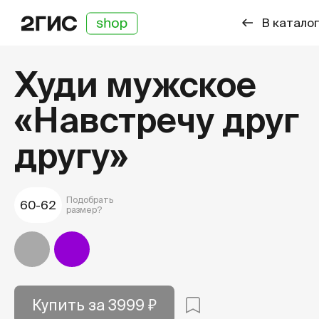
В каталог
Худи мужское
«Навстречу друг
другу»
Подобрать
60-62
размер?
Серый
Фиолетовый
Купить за 3999 ₽