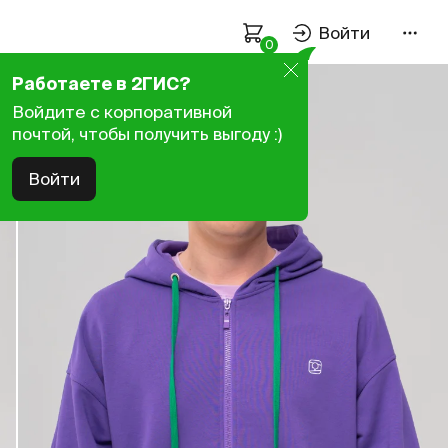
Войти
0
Оплата и доставка
Работаете в 2ГИС?
Войдите с корпоративной
Как подобрать размер
почтой, чтобы получить выгоду :)
Политика конфиденциальности
Войти
Пользовательское соглашение
Связаться с нами
Работаем пн–пт —
9:00–18:00
нск
+7 923 107-61-59