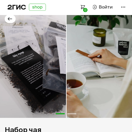
Войти
0
Оплата и доставка
Как подобрать размер
Политика конфиденциальности
Пользовательское соглашение
Связаться с нами
Работаем пн–пт —
9:00–18:00
нск
+7 923 107-61-59
Набор чая