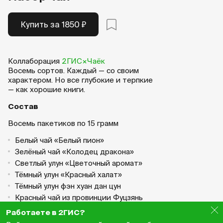
Купить за 1850 ₽
Коллаборация
2ГИС×Чаёк
Восемь сортов. Каждый — со своим
характером. Но все глубокие и терпкие
— как хорошие книги.
Состав
Восемь пакетиков по 15 грамм
Белый чай «Белый пион»
Зелёный чай «Колодец дракона»
Светлый улун «Цветочный аромат»
Тёмный улун «Красный халат»
Тёмный улун фэн хуан дан цун
Красный чай из провинции Фуцзянь
«Особая классика»
Работаете в 2ГИС?
Шен пуэр «Ясный день»