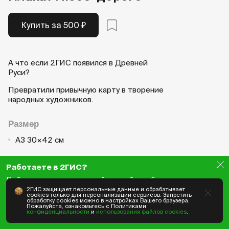
Купить за 500 ₽
А что если 2ГИС появился в Древней
Руси?
Превратили привычную карту в творение
народных художников.
Размер
А3 30×42 см
Работаете в 2ГИС?
Войдите с корпоративной почтой, чтобы получить
выгоду :)
2ГИС защищает персональные данные и обрабатывает
cookies только для персонализации сервисов. Запретить
обработку cookies можно в настройках Вашего браузера.
Пожалуйста, ознакомьтесь с Политиками
Войти
конфиденциальности
и
использования файлов cookies
.