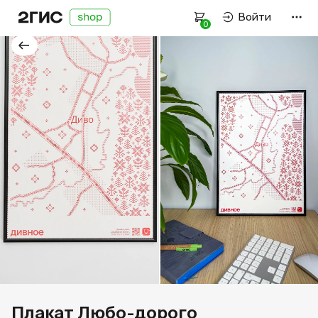
Войти
0
Оплата и доставка
Как подобрать размер
Политика конфиденциальности
Пользовательское соглашение
Связаться с нами
Работаем пн–пт —
9:00–18:00
нск
+7 923 107-61-59
Плакат Любо-дорого