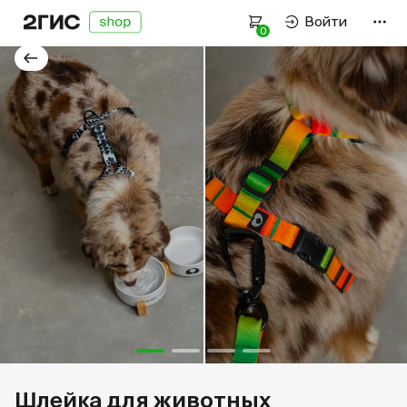
Войти
0
Оплата и доставка
Как подобрать размер
Политика конфиденциальности
Пользовательское соглашение
Связаться с нами
Работаем пн–пт —
9:00–18:00
нск
+7 923 107-61-59
Шлейка для животных