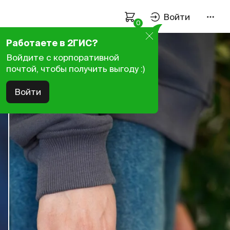
Войти
0
Оплата и доставка
Работаете в 2ГИС?
Войдите с корпоративной
Как подобрать размер
почтой, чтобы получить выгоду :)
Политика конфиденциальности
Войти
Пользовательское соглашение
Связаться с нами
Работаем пн–пт —
9:00–18:00
нск
+7 923 107-61-59